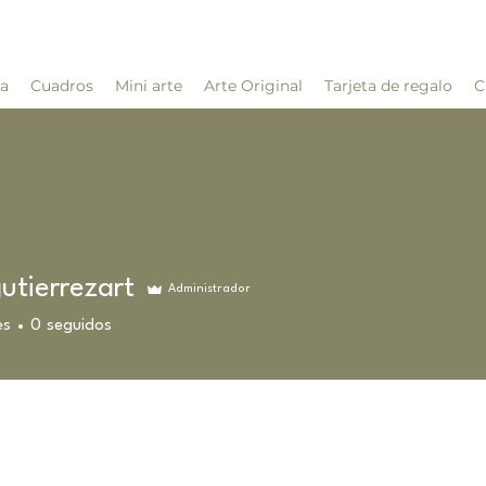
da
Cuadros
Mini arte
Arte Original
Tarjeta de regalo
C
utierrezart
Administrador
es
0
seguidos