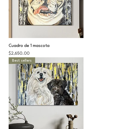
Cuadro de 1 mascota
Precio
$2,650.00
Best sellers