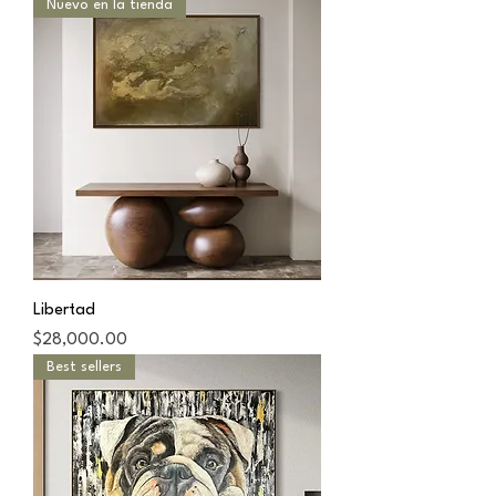
Nuevo en la tienda
Libertad
Precio
$28,000.00
Best sellers