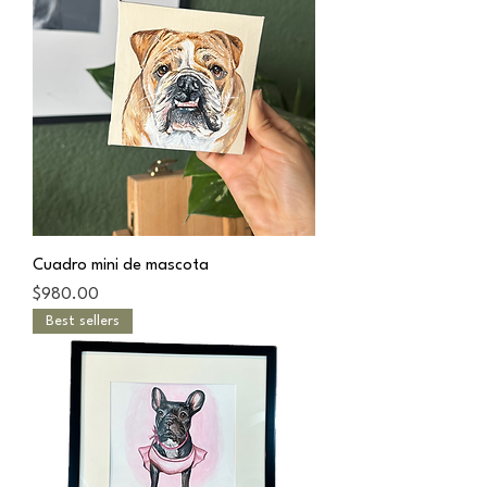
Cuadro mini de mascota
Precio
$980.00
Best sellers