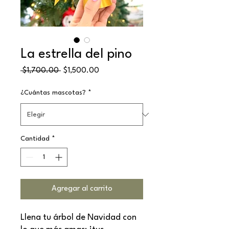
La estrella del pino
Precio
Precio
 $1,700.00 
$1,500.00
de
oferta
¿Cuántas mascotas?
*
Cantidad
*
Agregar al carrito
Llena tu árbol de Navidad con